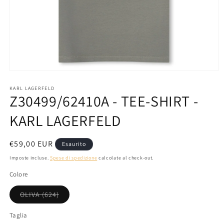
Apri
contenuti
multimediali
KARL LAGERFELD
Z30499/62410A - TEE-SHIRT -
1
in
finestra
KARL LAGERFELD
modale
Prezzo
€59,00 EUR
Esaurito
di
Imposte incluse.
Spese di spedizione
calcolate al check-out.
listino
Colore
Variante
OLIVA (624)
esaurita
o
non
Taglia
disponibile