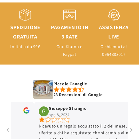
SPEDIZIONE
PAGAMENTO IN
ASSISTENZA
GRATUITA
3 RATE
LIVE
In Italia da 99€
Con Klarna e
O chiamaci al
Paypal
0964383017
Piccole Canaglie
23 Recensioni di Google
Giuseppe Strangio
ago 8, 2024
Ricevuto un regalo acquistato il 2 del mese, hanno
riferito a chi ha acquistato che si cambia al massimo