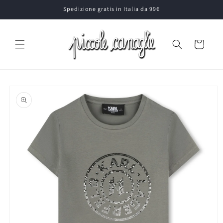
Vai
Spedizione gratis in Italia da 99€
direttamente
ai contenuti
Carrello
Passa alle
informazioni
sul prodotto