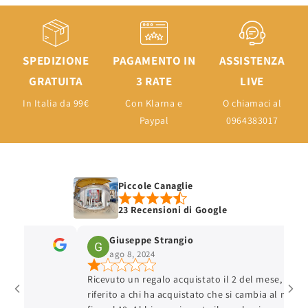
SPEDIZIONE
PAGAMENTO IN
ASSISTENZA
GRATUITA
3 RATE
LIVE
In Italia da 99€
Con Klarna e
O chiamaci al
Paypal
0964383017
Piccole Canaglie
23 Recensioni di Google
Giuseppe Strangio
ago 8, 2024
Ricevuto un regalo acquistato il 2 del mese, hanno
riferito a chi ha acquistato che si cambia al massimo