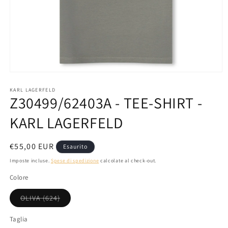
Apri
contenuti
multimediali
KARL LAGERFELD
Z30499/62403A - TEE-SHIRT -
1
in
finestra
KARL LAGERFELD
modale
Prezzo
€55,00 EUR
Esaurito
di
Imposte incluse.
Spese di spedizione
calcolate al check-out.
listino
Colore
Variante
OLIVA (624)
esaurita
o
non
Taglia
disponibile