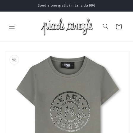
Vai
Spedizione gratis in Italia da 99€
direttamente
ai contenuti
Carrello
Passa alle
informazioni
sul prodotto