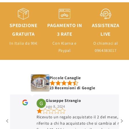
SPEDIZIONE
PAGAMENTO IN
ASSISTENZA
GRATUITA
3 RATE
LIVE
In Italia da 99€
Con Klarna e
O chiamaci al
Paypal
0964383017
Piccole Canaglie
23 Recensioni di Google
Giuseppe Strangio
ago 8, 2024
Ricevuto un regalo acquistato il 2 del mese, hanno
riferito a chi ha acquistato che si cambia al massimo