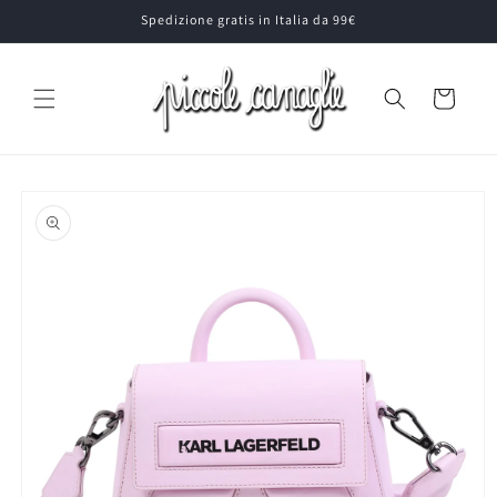
Vai
Spedizione gratis in Italia da 99€
direttamente
ai contenuti
Carrello
Passa alle
informazioni
sul prodotto