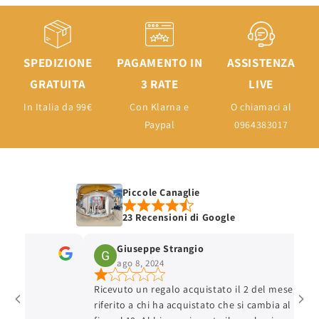
SPEDIZIONE
PAGAMENTO IN
ASSISTENZA
GRATUITA
3 RATE
LIVE
In Italia da 99€
Con Klarna e
O chiamaci al
Paypal
0964383017
Piccole Canaglie
23 Recensioni di Google
Giuseppe Strangio
ago 8, 2024
Ricevuto un regalo acquistato il 2 del mese, hanno
riferito a chi ha acquistato che si cambia al massim