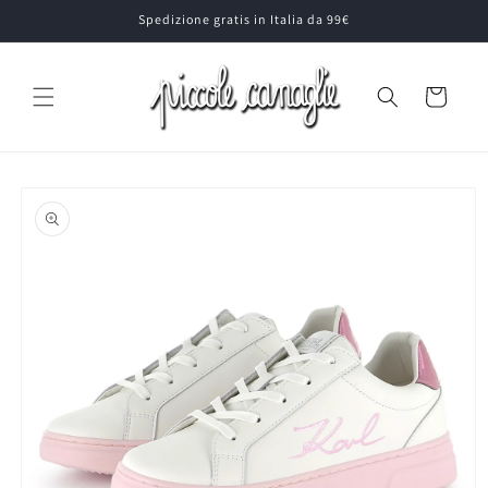
Vai
Spedizione gratis in Italia da 99€
direttamente
ai contenuti
Carrello
Passa alle
informazioni
sul prodotto