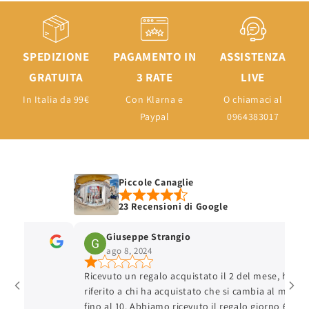
SPEDIZIONE
PAGAMENTO IN
ASSISTENZA
GRATUITA
3 RATE
LIVE
In Italia da 99€
Con Klarna e
O chiamaci al
Paypal
0964383017
Piccole Canaglie
23 Recensioni di Google
Giuseppe Strangio
ago 8, 2024
Ricevuto un regalo acquistato il 2 del mese, hanno
riferito a chi ha acquistato che si cambia al massimo
fino al 10. Abbiamo ricevuto il regalo giorno 6, giorn