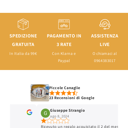
SPEDIZIONE
PAGAMENTO IN
ASSISTENZA
GRATUITA
3 RATE
LIVE
In Italia da 99€
Con Klarna e
O chiamaci al
Paypal
0964383017
Piccole Canaglie
23 Recensioni di Google
Giuseppe Strangio
ago 8, 2024
Ricevuto un regalo acquistato il 2 del mese, han