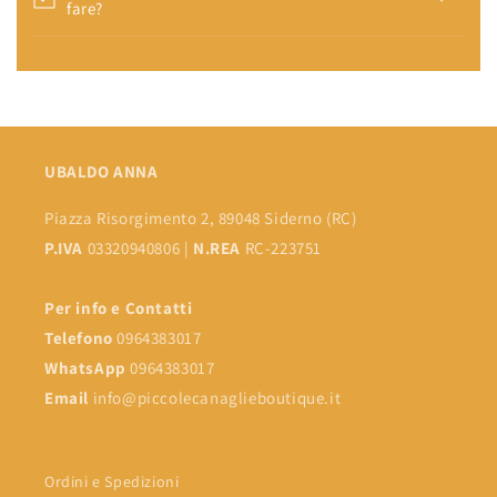
fare?
UBALDO ANNA
Piazza Risorgimento 2, 89048 Siderno (RC)
P.IVA
03320940806 |
N.REA
RC-223751
Per info e Contatti
Telefono
0964383017
WhatsApp
0964383017
Email
info@piccolecanaglieboutique.it
Ordini e Spedizioni