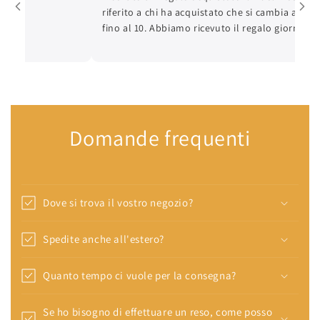
riferito a chi ha acquistato che si cambia al mass
fino al 10. Abbiamo ricevuto il regalo giorno 6, gi
8 ci siamo recati per cambiare in quanto piccolo
come taglia, in più è un vestito che la bimba già 
quindi era ripetuto. La titolare ha risposto che n
cambia altrimenti non ha cosa farsene (
GIUSTAMENETE UN NEGOZIO DI ABBIGLIAMENTO 
SE NE FA DI UN VESTITINO ) quindi sarebbe giusto
Domande frequenti
lo avessimo perso noi dopo che per anni gli abb
arricchito il conto corrente. PS. NON SI PUÒ MET
ZERO ALTRIMENTI SAREBBE QUELLO CHE SI MERITA
Dove si trova il vostro negozio?
Spedite anche all'estero?
Quanto tempo ci vuole per la consegna?
Se ho bisogno di effettuare un reso, come posso