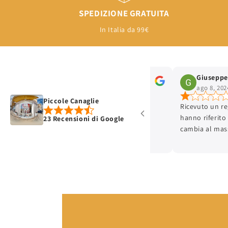
SPEDIZIONE GRATUITA
In Italia da 99€
Francesco Pugliese
Giuseppe Stra
gen 21, 2025
ago 8, 2024
Piccole Canaglie
Ricevuto un regalo 
hanno riferito a chi
23 Recensioni di Google
cambia al massimo 
ricevuto il regalo g
recati per cambiare
taglia, in più è un 
aveva quindi era rip
risposto che non lo
ha cosa farsene ( 
NEGOZIO DI ABBIGL
DI UN VESTITINO ) q