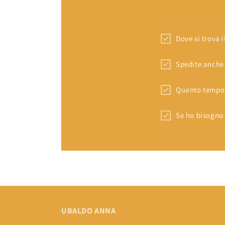
lo avessimo perso n
abbiamo arricchito 
NON SI PUÒ METTER
SAREBBE QUELLO CH
Dove si trova 
Spedite anche 
Quanto tempo 
Se ho bisogno 
UBALDO ANNA