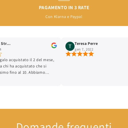
PAGAMENTO IN 3 RATE
Con Klarna e Paypal
ngio
Teresa Perre
gen 7, 2022
acquistato il 2 del mese,
 ha acquistato che si
fino al 10. Abbiamo
iorno 6, giorno 8 ci siamo
 in quanto piccolo come
vestito che la bimba già
etuto. La titolare ha
 cambia altrimenti non
GIUSTAMENETE UN
IAMENTO COSA SE NE FA
Domande frequenti
uindi sarebbe giusto che