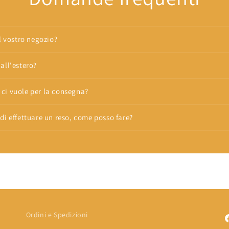
oi dopo che per anni gli
il conto corrente. PS.
E ZERO ALTRIMENTI
E SI MERITA.
il vostro negozio?
all'estero?
ci vuole per la consegna?
di effettuare un reso, come posso fare?
Ordini e Spedizioni
F