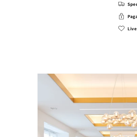
Sped
Paga
Liv