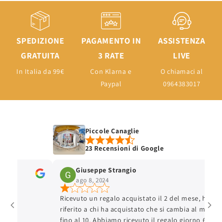
SPEDIZIONE
PAGAMENTO IN
ASSISTENZA
GRATUITA
3 RATE
LIVE
In Italia da 99€
Con Klarna e
O chiamaci al
Paypal
0964383017
Piccole Canaglie
23 Recensioni di Google
Giuseppe Strangio
ago 8, 2024
Ricevuto un regalo acquistato il 2 del mese, hanno
riferito a chi ha acquistato che si cambia al massimo
fino al 10. Abbiamo ricevuto il regalo giorno 6, giorn