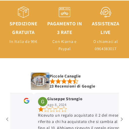
SPEDIZIONE
PAGAMENTO IN
ASSISTENZA
GRATUITA
3 RATE
LIVE
In Italia da 99€
Con Klarna e
O chiamaci al
Paypal
0964383017
Piccole Canaglie
23 Recensioni di Google
Giuseppe Strangio
ago 8, 2024
Ricevuto un regalo acquistato il 2 del mese, hanno
riferito a chi ha acquistato che si cambia al massi
fino al 10. Abbiamo ricevuto il regalo giorno 6, gio