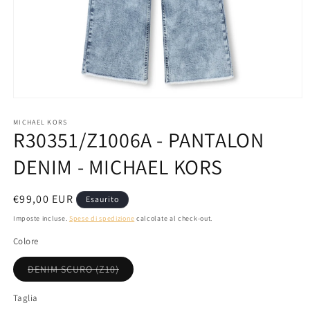
Apri
contenuti
multimediali
MICHAEL KORS
R30351/Z1006A - PANTALON
1
in
finestra
DENIM - MICHAEL KORS
modale
Prezzo
€99,00 EUR
Esaurito
di
Imposte incluse.
Spese di spedizione
calcolate al check-out.
listino
Colore
Variante
DENIM SCURO (Z10)
esaurita
o
non
Taglia
disponibile