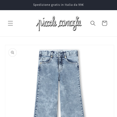
Vai
Spedizione gratis in Italia da 99€
direttamente
ai contenuti
Carrello
Passa alle
informazioni
sul prodotto