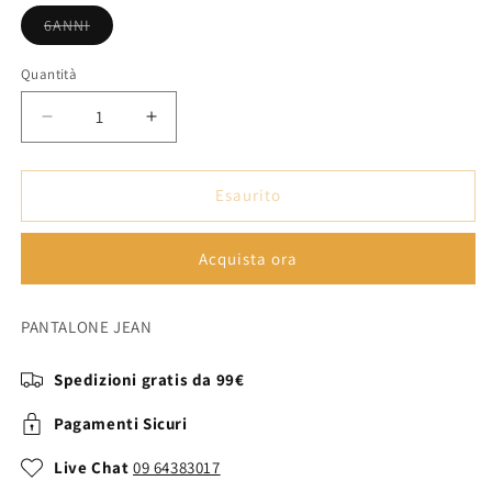
Variante
6ANNI
esaurita
o
non
Quantità
disponibile
Diminuisci
Aumenta
quantità
quantità
per
per
R30351/Z1006A
R30351/Z1006A
Esaurito
-
-
PANTALON
PANTALON
Acquista ora
DENIM
DENIM
-
-
MICHAEL
MICHAEL
PANTALONE JEAN
KORS
KORS
Spedizioni gratis da 99€
Pagamenti Sicuri
Live Chat
09 64383017