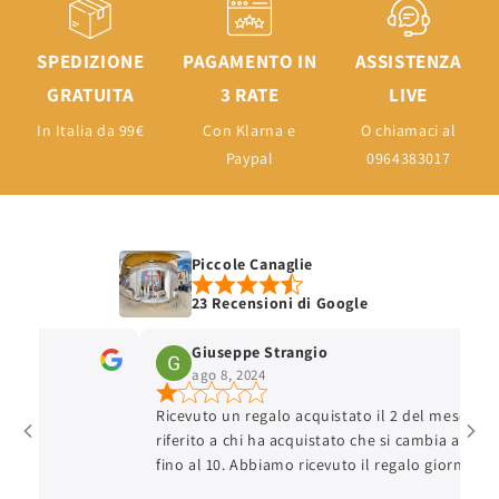
SPEDIZIONE
PAGAMENTO IN
ASSISTENZA
GRATUITA
3 RATE
LIVE
In Italia da 99€
Con Klarna e
O chiamaci al
Paypal
0964383017
Piccole Canaglie
23 Recensioni di Google
Giuseppe Strangio
ago 8, 2024
Ricevuto un regalo acquistato il 2 del mese, hann
riferito a chi ha acquistato che si cambia al mass
fino al 10. Abbiamo ricevuto il regalo giorno 6, gi
8 ci siamo recati per cambiare in quanto piccolo