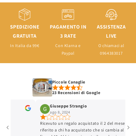
SPEDIZIONE
PAGAMENTO IN
ASSISTENZA
GRATUITA
3 RATE
LIVE
In Italia da 99€
Con Klarna e
O chiamaci al
Paypal
0964383017
Piccole Canaglie
23 Recensioni di Google
Giuseppe Strangio
ago 8, 2024
Ricevuto un regalo acquistato il 2 del mese, hanno
riferito a chi ha acquistato che si cambia al massi