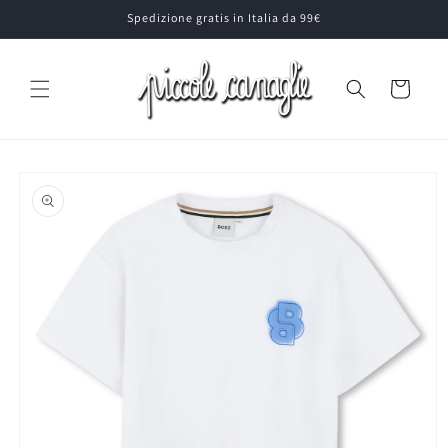
Vai
Spedizione gratis in Italia da 99€
direttamente
ai contenuti
Carrello
Passa alle
informazioni
sul prodotto