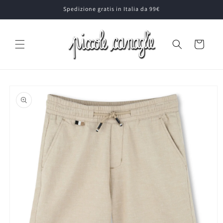
Vai
Spedizione gratis in Italia da 99€
direttamente
ai contenuti
Carrello
Passa alle
informazioni
sul prodotto