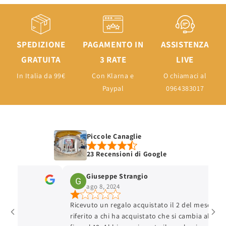
SPEDIZIONE
PAGAMENTO IN
ASSISTENZA
GRATUITA
3 RATE
LIVE
In Italia da 99€
Con Klarna e
O chiamaci al
Paypal
0964383017
Piccole Canaglie
23 Recensioni di Google
Giuseppe Strangio
ago 8, 2024
Ricevuto un regalo acquistato il 2 del mese, hanno
riferito a chi ha acquistato che si cambia al massi