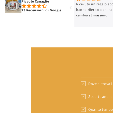
Piccole Canaglie
Ricevuto un regalo acquistat
hanno riferito a chi ha acqui
23 Recensioni di Google
cambia al massimo fino al 
ricevuto il regalo giorno 6, 
recati per cambiare in quan
taglia, in più è un vestito c
aveva quindi era ripetuto. La
risposto che non lo cambia 
ha cosa farsene ( GIUSTAM
NEGOZIO DI ABBIGLIAMENTO
DI UN VESTITINO ) quindi sa
lo avessimo perso noi dopo 
abbiamo arricchito il conto 
NON SI PUÒ METTERE ZERO 
SAREBBE QUELLO CHE SI MER
Dove si trova 
Spedite anche 
Quanto tempo 