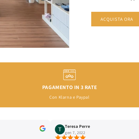
ACQUISTA ORA
PAGAMENTO IN 3 RATE
Con Klarna e Paypal
Teresa Perre
gen 7, 2022