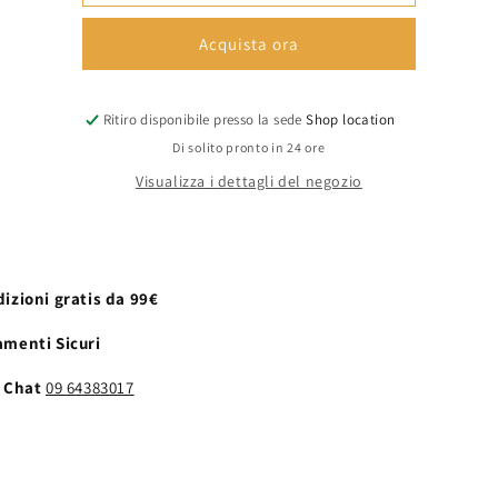
-
-
SKIRT
SKIRT
Acquista ora
-
-
Etro
Etro
Ritiro disponibile presso la sede
Shop location
Di solito pronto in 24 ore
Visualizza i dettagli del negozio
izioni gratis da 99€
menti Sicuri
e Chat
09 64383017