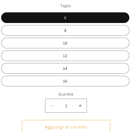
Taglia
6
8
10
12
14
16
Quantità
Diminuisci
Aumenta
quantità
quantità
per
per
GW7A64
GW7A64
Aggiungi al carrello