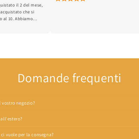
o il 2 del mese,
stato che si
10. Abbiamo
giorno 8 ci siamo
to piccolo come
he la bimba già
 titolare ha
altrimenti non
ENETE UN
 COSA SE NE FA
Domande frequenti
rebbe giusto che
che per anni gli
corrente. PS.
ALTRIMENTI
ITA.
il vostro negozio?
all'estero?
ci vuole per la consegna?