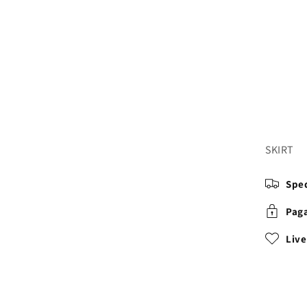
SKIRT
Sped
Paga
Liv