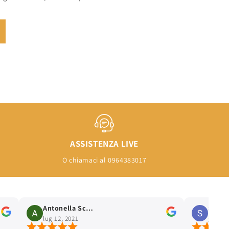
ASSISTENZA LIVE
O chiamaci al 0964383017
Antonella Scalia
lug 12, 2021
gen 26, 2021