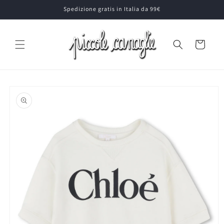
Vai
Spedizione gratis in Italia da 99€
direttamente
ai contenuti
Carrello
Passa alle
informazioni
sul prodotto