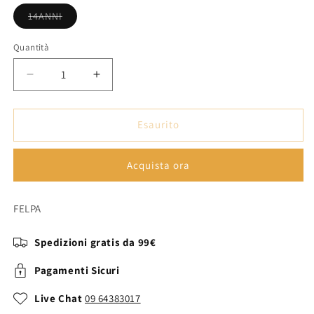
Variante
14ANNI
esaurita
o
non
Quantità
disponibile
Diminuisci
Aumenta
quantità
quantità
per
per
C20478/11714A
C20478/11714A
Esaurito
-
-
SWEAT
SWEAT
Acquista ora
-
-
CHLOE
CHLOE
FELPA
Spedizioni gratis da 99€
Pagamenti Sicuri
Live Chat
09 64383017