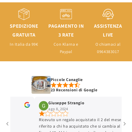
SPEDIZIONE
PAGAMENTO IN
ASSISTENZA
GRATUITA
3 RATE
LIVE
In Italia da 99€
Con Klarna e
O chiamaci al
Paypal
0964383017
Piccole Canaglie
23 Recensioni di Google
Giuseppe Strangio
ago 8, 2024
Ricevuto un regalo acquistato il 2 del mese, hanno
riferito a chi ha acquistato che si cambia al massimo