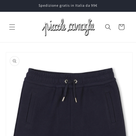
Vai
Spedizione gratis in Italia da 99€
direttamente
ai contenuti
Carrello
Passa alle
informazioni
sul prodotto