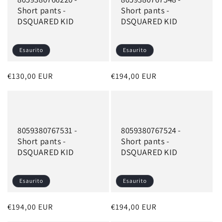
Short pants -
Short pants -
DSQUARED KID
DSQUARED KID
Esaurito
Esaurito
Prezzo
€130,00 EUR
Prezzo
€194,00 EUR
di
di
listino
listino
8059380767531 -
8059380767524 -
Short pants -
Short pants -
DSQUARED KID
DSQUARED KID
Esaurito
Esaurito
Prezzo
€194,00 EUR
Prezzo
€194,00 EUR
di
di