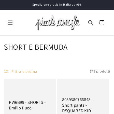
Vai
Spedizione gratis in Italia da 99€
direttamente
ai contenuti
Carrello
C
SHORT E BERMUDA
o
l
Filtra e ordina
179 prodotti
l
e
z
8059380766848 -
PW6B99 - SHORTS -
i
Short pants -
Emilio Pucci
DSQUARED KID