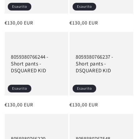
Esaurito
Esaurito
Prezzo
€130,00 EUR
Prezzo
€130,00 EUR
di
di
listino
listino
8059380766244 -
8059380766237 -
Short pants -
Short pants -
DSQUARED KID
DSQUARED KID
Esaurito
Esaurito
Prezzo
€130,00 EUR
Prezzo
€130,00 EUR
di
di
listino
listino
8059380766220 -
8059380767548 -