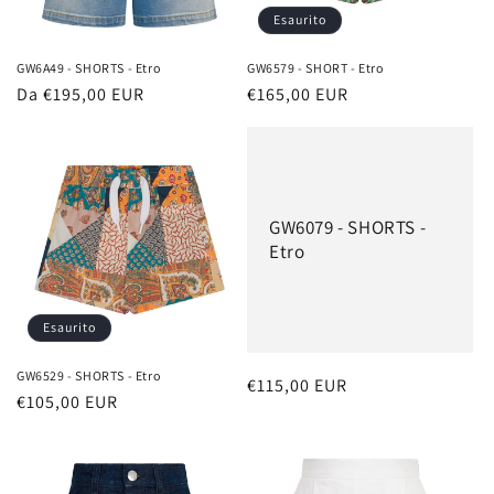
Esaurito
GW6A49 - SHORTS - Etro
GW6579 - SHORT - Etro
Prezzo
Da €195,00 EUR
Prezzo
€165,00 EUR
di
di
listino
listino
GW6079 - SHORTS -
Etro
Esaurito
GW6529 - SHORTS - Etro
Prezzo
€115,00 EUR
Prezzo
€105,00 EUR
di
di
listino
listino