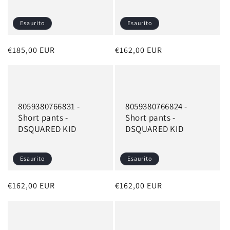
o
n
Esaurito
Esaurito
e
Prezzo
€185,00 EUR
Prezzo
€162,00 EUR
:
di
di
listino
listino
8059380766831 -
8059380766824 -
Short pants -
Short pants -
DSQUARED KID
DSQUARED KID
Esaurito
Esaurito
Prezzo
€162,00 EUR
Prezzo
€162,00 EUR
di
di
listino
listino