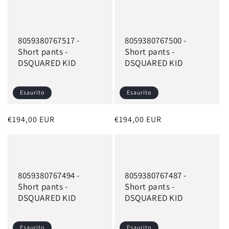
listino
listino
8059380767517 -
8059380767500 -
Short pants -
Short pants -
DSQUARED KID
DSQUARED KID
Esaurito
Esaurito
Prezzo
€194,00 EUR
Prezzo
€194,00 EUR
di
di
listino
listino
8059380767494 -
8059380767487 -
Short pants -
Short pants -
DSQUARED KID
DSQUARED KID
Esaurito
Esaurito