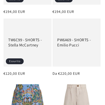
Prezzo
€194,00 EUR
Prezzo
€194,00 EUR
di
di
listino
listino
TW6C99 - SHORTS -
PW6A69 - SHORTS -
Stella McCartney
Emilio Pucci
Esaurito
Prezzo
€120,00 EUR
Prezzo
Da €220,00 EUR
di
di
listino
listino