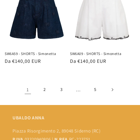
SW6A59 - SHORTS - Simonetta
SW6A09 - SHORTS - Simonetta
Prezzo
Da €140,00 EUR
Prezzo
Da €140,00 EUR
di
di
listino
listino
1
2
3
…
5
UBALDO ANNA
Piazza Risorgimento 2, 89048 Siderno (RC)
P.IVA
03320940806 |
N.REA
RC-223751