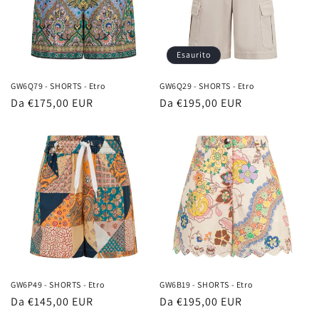
Esaurito
GW6Q79 - SHORTS - Etro
GW6Q29 - SHORTS - Etro
Prezzo
Da €175,00 EUR
Prezzo
Da €195,00 EUR
di
di
listino
listino
GW6P49 - SHORTS - Etro
GW6B19 - SHORTS - Etro
Prezzo
Da €145,00 EUR
Prezzo
Da €195,00 EUR
di
di