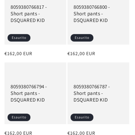
8059380766817 -
8059380766800 -
Short pants -
Short pants -
DSQUARED KID
DSQUARED KID
Esaurito
Esaurito
Prezzo
€162,00 EUR
Prezzo
€162,00 EUR
di
di
listino
listino
8059380766794 -
8059380766787 -
Short pants -
Short pants -
DSQUARED KID
DSQUARED KID
Esaurito
Esaurito
Prezzo
€162,00 EUR
Prezzo
€162,00 EUR