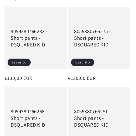
di
di
listino
listino
8059380766282 -
8059380766275 -
Short pants -
Short pants -
DSQUARED KID
DSQUARED KID
Esaurito
Esaurito
Prezzo
€130,00 EUR
Prezzo
€130,00 EUR
di
di
listino
listino
8059380766268 -
8059380766251 -
Short pants -
Short pants -
DSQUARED KID
DSQUARED KID