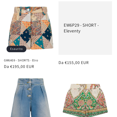
listino
listino
EW6P29 - SHORT -
Eleventy
Esaurito
GW6A59 - SHORTS - Etro
Prezzo
Da €155,00 EUR
Prezzo
Da €195,00 EUR
di
di
listino
listino