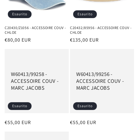
o
n
Esaurito
Esaurito
e
C20430/Z1056 - ACCESSOIRE COUV -
C20432/85956 - ACCESSOIRE COUV -
CHLOE
CHLOE
:
Prezzo
€80,00 EUR
Prezzo
€135,00 EUR
di
di
listino
listino
W60413/99258 -
W60413/99256 -
ACCESSOIRE COUV -
ACCESSOIRE COUV -
MARC JACOBS
MARC JACOBS
Esaurito
Esaurito
Prezzo
€55,00 EUR
Prezzo
€55,00 EUR
di
di
listino
listino