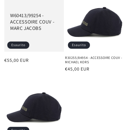
W60413/99254 -
ACCESSOIRE COUV -
MARC JACOBS
Esaurito
Esaurito
R30255/84954 - ACCESSOIRE COUV -
Prezzo
€55,00 EUR
MICHAEL KORS
di
Prezzo
€45,00 EUR
listino
di
listino