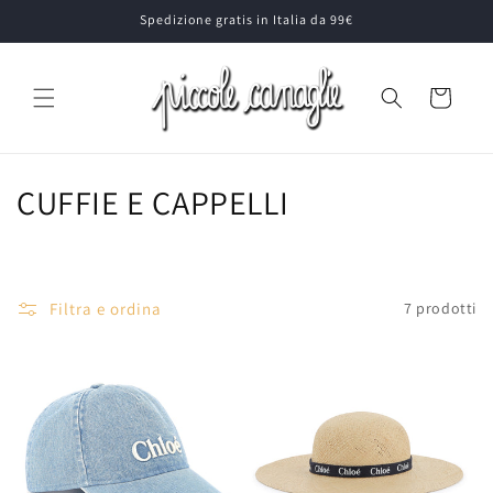
Vai
Spedizione gratis in Italia da 99€
direttamente
ai contenuti
Carrello
C
CUFFIE E CAPPELLI
o
l
Filtra e ordina
7 prodotti
l
e
z
i